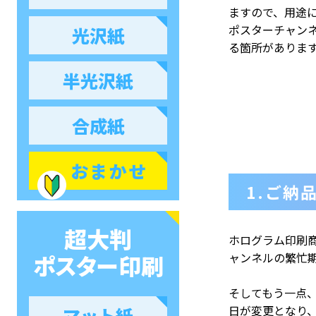
ますので、用途
ポスターチャン
光沢紙
る箇所がありま
半光沢紙
合成紙
おまかせ
1.ご納
超大判
ホログラム印刷
ポスター印刷
ャンネルの繁忙
そしてもう一点
日が変更となり
マット紙