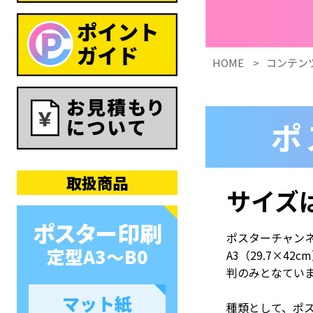
HOME
コンテン
ポ
取扱商品
サイズ
ポスター印刷
ポスターチャン
定型A3〜B0
A3（29.7×42
判のみとなてい
マット紙
種類として、ポ