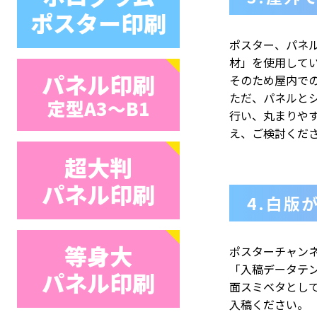
ポスター印刷
ポスター、パネ
材」を使用して
パネル印刷
そのため屋内で
ただ、パネルと
定型A3〜B1
行い、丸まりや
え、ご検討くだ
超大判
パネル印刷
4.白版
等身大
ポスターチャン
「入稿データテ
パネル印刷
面スミベタとし
入稿ください。