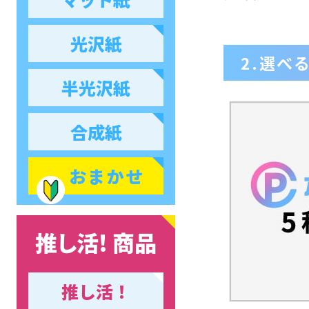
光沢紙
2.選べ
半光沢紙
合成紙
おまかせ
推し活! 商品
推し活！