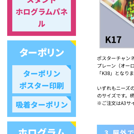
ホログラムパネ
ル
ターポリン
ポスターチャン
プレーン（オーロ
ターポリン
「K38」となり
ポスター印刷
いずれもニーズ
のサイズです。
吸着ターポリン
※ご注文はA3サ
ホログラム
3.屋外