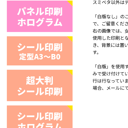
スミベタ以外は
パネル印刷
「白版なし」の
ホログラム
で、ご留意くだ
右の画像では、
使用した印刷と
シール印刷
き、背景には置
す。
定型A3〜B0
「白版」を使用する際
みで受け付けて
超大判
行は行なってい
シール印刷
場合、メールに
シール印刷
ホログラム