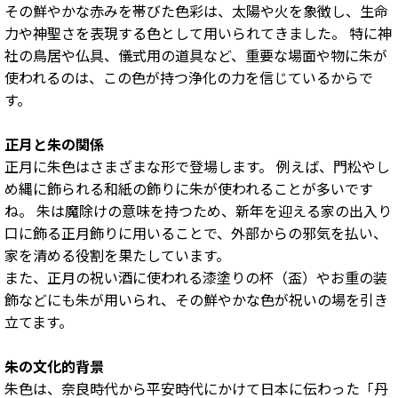
その鮮やかな赤みを帯びた色彩は、太陽や火を象徴し、生命
力や神聖さを表現する色として用いられてきました。 特に神
社の鳥居や仏具、儀式用の道具など、重要な場面や物に朱が
使われるのは、この色が持つ浄化の力を信じているからで
す。
正月と朱の関係
正月に朱色はさまざまな形で登場します。 例えば、門松やし
め縄に飾られる和紙の飾りに朱が使われることが多いです
ね。 朱は魔除けの意味を持つため、新年を迎える家の出入り
口に飾る正月飾りに用いることで、外部からの邪気を払い、
家を清める役割を果たしています。
また、正月の祝い酒に使われる漆塗りの杯（盃）やお重の装
飾などにも朱が用いられ、その鮮やかな色が祝いの場を引き
立てます。
朱の文化的背景
朱色は、奈良時代から平安時代にかけて日本に伝わった「丹