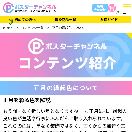
新規
会員登録
メニュー
初めての方へ
取扱商品一覧
入稿ガイド
HOME
コンテンツ一覧
正月の縁起色について
正月の縁起色について
正月を彩る色を解説
もう間もなく新しい年となりますね。 お正月には、縁起の
良い色が生活や行事にふんだんに取り入れられています。
これらの色は、単なる装飾ではなく、古くからの風習や文